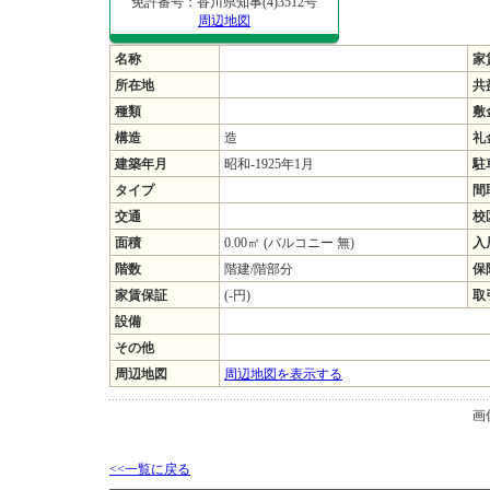
免許番号：香川県知事(4)3512号
周辺地図
名称
家
所在地
共
種類
敷
構造
造
礼
建築年月
昭和-1925年1月
駐
タイプ
間
交通
校
面積
0.00㎡ (バルコニー 無)
入
階数
階建/階部分
保
家賃保証
(-円)
取
設備
その他
周辺地図
周辺地図を表示する
画
<<一覧に戻る