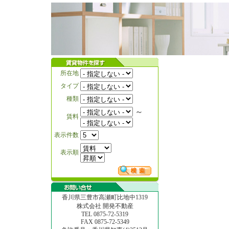
所在地
タイプ
種類
～
賃料
表示件数
表示順
香川県三豊市高瀬町比地中1319
株式会社 開発不動産
TEL 0875-72-5319
FAX 0875-72-5349